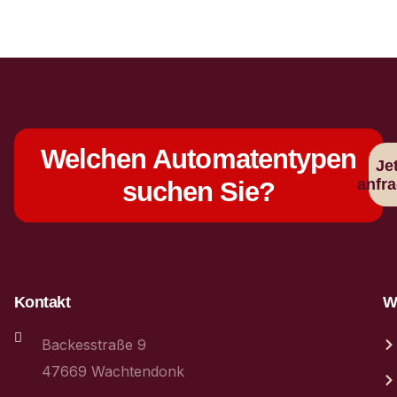
Welchen Automatentypen
Je
anfr
suchen Sie?
Kontakt
We
Backesstraße 9
47669 Wachtendonk