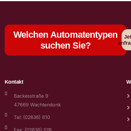
Welchen Automatentypen
Je
anfr
suchen Sie?
Kontakt
We
Backesstraße 9
47669 Wachtendonk
Tel: (02836) 610
Fax: (02836) 528