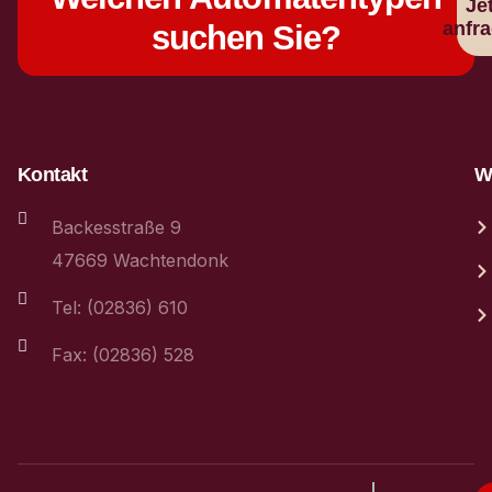
Je
anfr
suchen Sie?
Kontakt
We
Backesstraße 9
47669 Wachtendonk
Tel: (02836) 610
Fax: (02836) 528